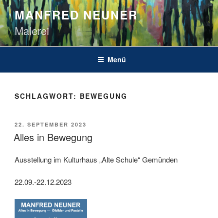
Zum
MANFRED NEUNER
Inhalt
Malerei
springen
Menü
SCHLAGWORT:
BEWEGUNG
VERÖFFENTLICHT
22. SEPTEMBER 2023
AM
Alles in Bewegung
Ausstellung im Kulturhaus „Alte Schule“ Gemünden
22.09.-22.12.2023