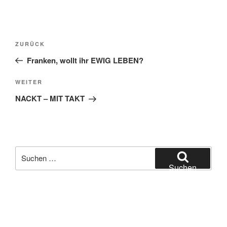
Beitragsnavigation
Vorheriger
ZURÜCK
Beitrag
Franken, wollt ihr EWIG LEBEN?
Nächster
WEITER
Beitrag
NACKT – MIT TAKT
Suchen
nach:
Suchen