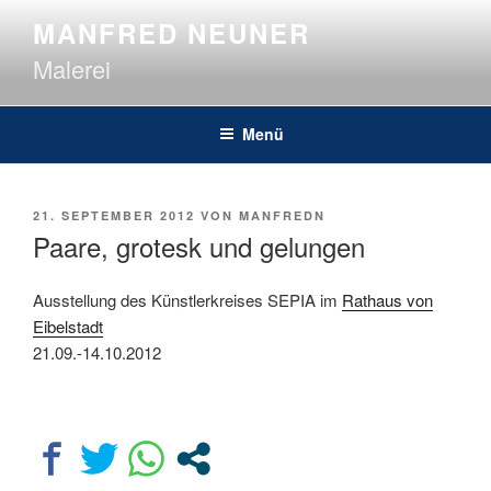
Zum
MANFRED NEUNER
Inhalt
Malerei
springen
Menü
VERÖFFENTLICHT
21. SEPTEMBER 2012
VON
MANFREDN
AM
Paare, grotesk und gelungen
Ausstellung des Künstlerkreises SEPIA im
Rathaus von
Eibelstadt
21.09.-14.10.2012